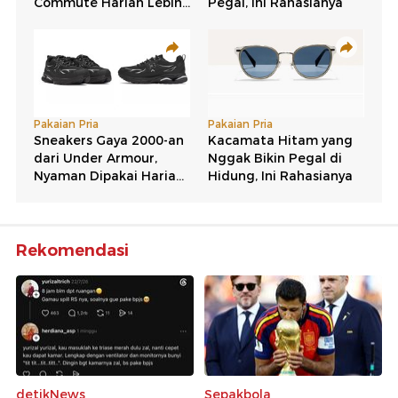
Rekomendasi
detikNews
Sepakbola