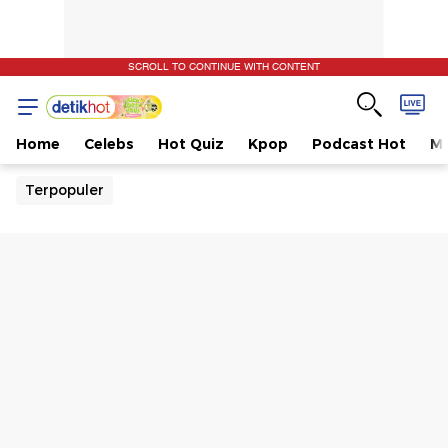
SCROLL TO CONTINUE WITH CONTENT
Home
Celebs
Hot Quiz
Kpop
Podcast Hot
Mu
Terpopuler