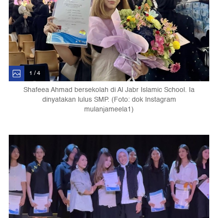
1 / 4
Shafeea Ahmad bersekolah di Al Jabr Islamic School. Ia
dinyatakan lulus SMP. (Foto: dok Instagram
mulanjameela1)