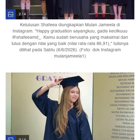
2 / 4
Kelulusan Shafeea diungkapkan Mulan Jameela di
Instagram. "Happy graduation sayangkuu, gadis kecilkuuu
@shafeeamd_. Kamu sudah berusaha yang maksimal dan
lulus dengan nilai yang baik (nilai rata-rata 86,91)," tulisnya
dilihat pada Sabtu (6/6/2026). (Foto: dok Instagram
mulanjameela1)
3 / 4