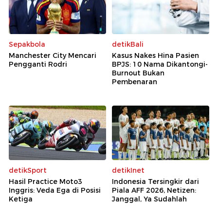
Sepakbola
detikBali
Manchester City Mencari
Kasus Nakes Hina Pasien
Pengganti Rodri
BPJS: 10 Nama Dikantongi-
Burnout Bukan
Pembenaran
detikSport
detikInet
Hasil Practice Moto3
Indonesia Tersingkir dari
Inggris: Veda Ega di Posisi
Piala AFF 2026, Netizen:
Ketiga
Janggal, Ya Sudahlah