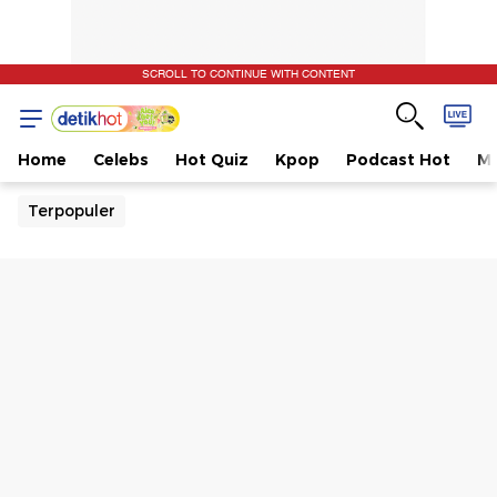
SCROLL TO CONTINUE WITH CONTENT
Home
Celebs
Hot Quiz
Kpop
Podcast Hot
Mu
Terpopuler