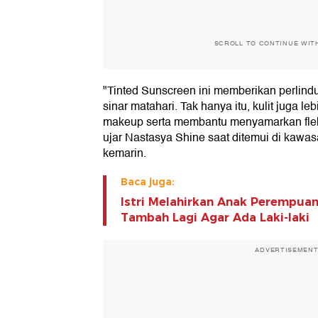
SCROLL TO CONTINUE WIT
"Tinted Sunscreen ini memberikan perlind
sinar matahari. Tak hanya itu, kulit juga le
makeup serta membantu menyamarkan flek 
ujar Nastasya Shine saat ditemui di kawa
kemarin.
Baca juga:
Istri Melahirkan Anak Perempua
Tambah Lagi Agar Ada Laki-laki
ADVERTISEMEN