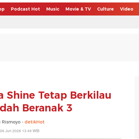
op
Podcast Hot
Music
Movie & TV
Culture
Video
a Shine Tetap Berkilau
dah Beranak 3
 Rismoyo -
detikHot
 06 Jun 2026 13:49 WIB