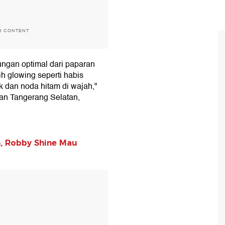
H CONTENT
ungan optimal dari paparan
bih glowing seperti habis
dan noda hitam di wajah,"
san Tangerang Selatan,
n, Robby Shine Mau
T