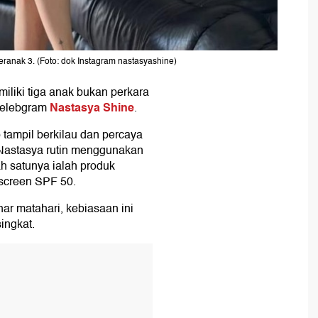
ranak 3. (Foto: dok Instagram nastasyashine)
liki tiga anak bukan perkara
Nastasya Shine
 selebgram
.
 tampil berkilau dan percaya
, Nastasya rutin menggunakan
ah satunya ialah produk
nscreen SPF 50.
nar matahari, kebiasaan ini
ingkat.