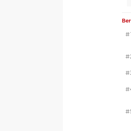
Ber
#
#
#
#
#