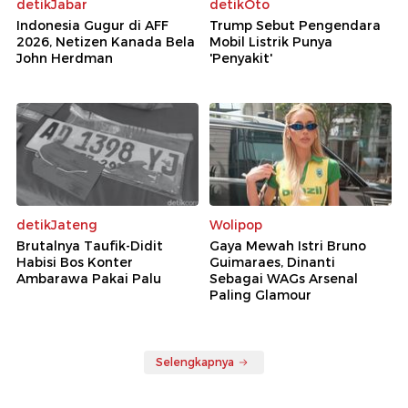
detikJabar
detikOto
Indonesia Gugur di AFF
Trump Sebut Pengendara
2026, Netizen Kanada Bela
Mobil Listrik Punya
John Herdman
'Penyakit'
detikJateng
Wolipop
Brutalnya Taufik-Didit
Gaya Mewah Istri Bruno
Habisi Bos Konter
Guimaraes, Dinanti
Ambarawa Pakai Palu
Sebagai WAGs Arsenal
Paling Glamour
Selengkapnya