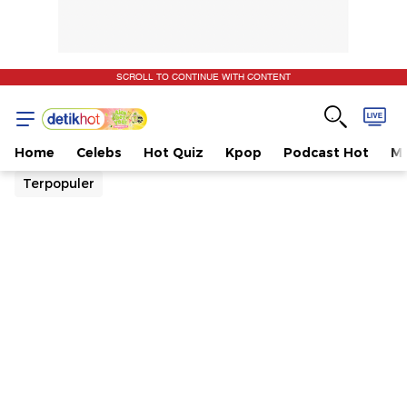
SCROLL TO CONTINUE WITH CONTENT
Home
Celebs
Hot Quiz
Kpop
Podcast Hot
Mu
Terpopuler