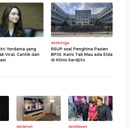
detikJogja
tri Yordania yang
RSUP soal Penghina Pasien
 Viral, Cantik dan
BPJS: Kami Tak Mau ada Elda
asi
di Klinis Sardjito
detikInet
detikNews