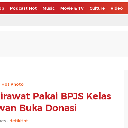
op
Podcast Hot
Music
Movie & TV
Culture
Video
Hot Photo
rawat Pakai BPJS Kelas
awan Buka Donasi
es -
detikHot