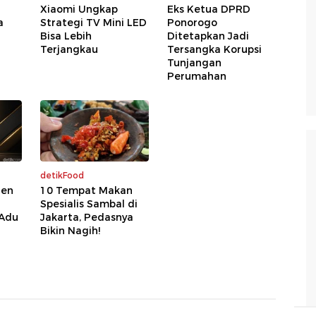
Xiaomi Ungkap
Eks Ketua DPRD
a
Strategi TV Mini LED
Ponorogo
Bisa Lebih
Ditetapkan Jadi
Terjangkau
Tersangka Korupsi
Tunjangan
Perumahan
detikFood
den
10 Tempat Makan
Spesialis Sambal di
 Adu
Jakarta, Pedasnya
Bikin Nagih!