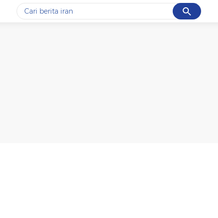
Cancel
Yang sedang ramai dicari
#1
gempa hari ini
#2
gempa
#3
prabowo
#4
iran
#5
demo
Promoted
Terakhir yang dicari
Loading...