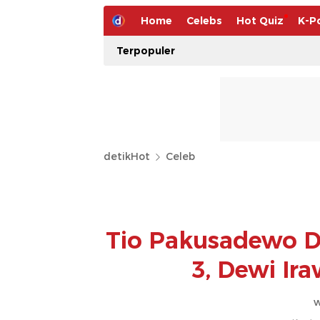
Home
Celebs
Hot Quiz
K-P
Terpopuler
detikHot
Celeb
Tio Pakusadewo Di
3, Dewi Ir
w