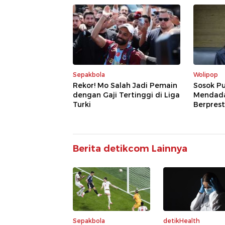
Sepakbola
Wolipop
Rekor! Mo Salah Jadi Pemain
Sosok Pu
dengan Gaji Tertinggi di Liga
Mendadak
Turki
Berprest
Berita detikcom Lainnya
Sepakbola
detikHealth