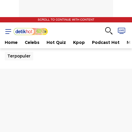
SCROLL TO CONTINUE WITH CONTENT
Home
Celebs
Hot Quiz
Kpop
Podcast Hot
Mu
Terpopuler