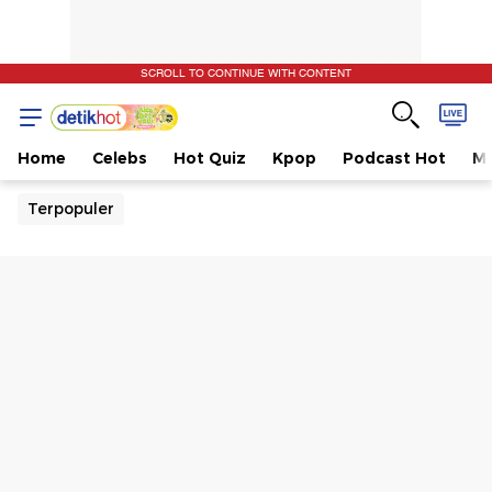
SCROLL TO CONTINUE WITH CONTENT
Home
Celebs
Hot Quiz
Kpop
Podcast Hot
Mu
Terpopuler