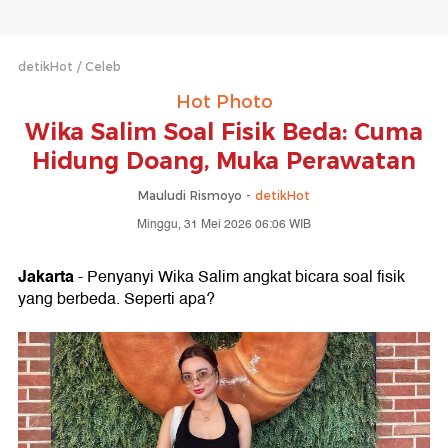
detikHot
Celeb
Hot Photo
Wika Salim Soal Fisik Beda: Cuma
Hidung Doang, Muka Perawatan
Mauludi Rismoyo -
detikHot
Minggu, 31 Mei 2026 06:06 WIB
Jakarta
- Penyanyi Wika Salim angkat bicara soal fisik
yang berbeda. Seperti apa?