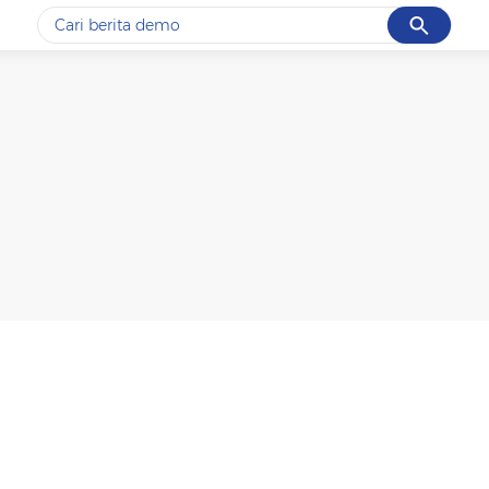
Cancel
Yang sedang ramai dicari
#1
data live draw sgp
#2
gempa hari ini
#3
prabowo
#4
iran
#5
demo
Promoted
Terakhir yang dicari
Loading...