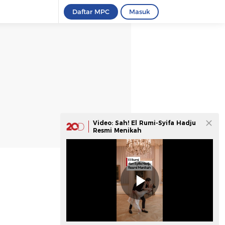
Daftar MPC
Masuk
Video: Sah! El Rumi-Syifa Hadju
Resmi Menikah