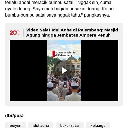
terlalu andal meracik bumbu satai. "Nggak sih, cuma
nyate doang. Saya mah bagian nusukin doang. Kalau
bumbu-bumbu satai saya nggak tahu," pungkasnya.
Video Salat Idul Adha di Palembang: Masjid
Agung hingga Jembatan Ampera Penuh
(fbr/pus)
boiyen
idul adha
bakar satai
keluarga