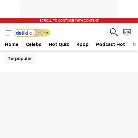
SCROLL TO CONTINUE WITH CONTENT
Home
Celebs
Hot Quiz
Kpop
Podcast Hot
Mu
Terpopuler