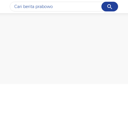
Cancel
Yang sedang ramai dicari
#1
data live draw sgp
#2
gempa hari ini
#3
prabowo
#4
iran
#5
demo
Promoted
Terakhir yang dicari
Loading...