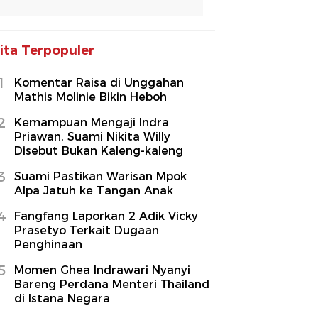
ita Terpopuler
1
Komentar Raisa di Unggahan
Mathis Molinie Bikin Heboh
2
Kemampuan Mengaji Indra
Priawan, Suami Nikita Willy
Disebut Bukan Kaleng-kaleng
3
Suami Pastikan Warisan Mpok
Alpa Jatuh ke Tangan Anak
4
Fangfang Laporkan 2 Adik Vicky
Prasetyo Terkait Dugaan
Penghinaan
5
Momen Ghea Indrawari Nyanyi
Bareng Perdana Menteri Thailand
di Istana Negara