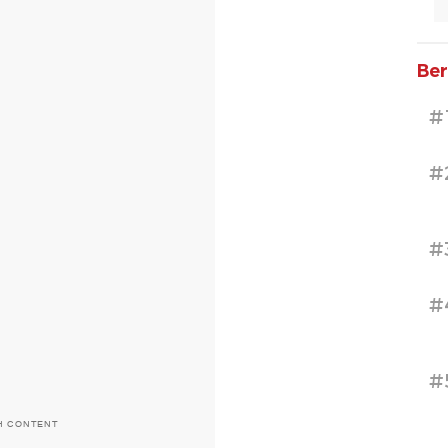
Ber
#
#
#
#
#
H CONTENT