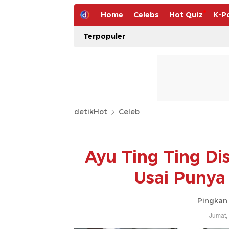
Home
Celebs
Hot Quiz
K-P
Terpopuler
detikHot
Celeb
Ayu Ting Ting Di
Usai Punya
Pingkan 
Jumat,