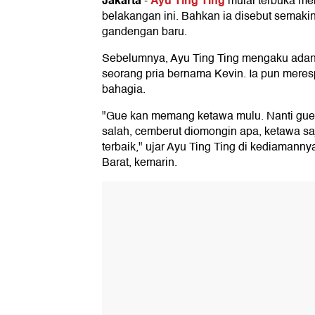
Jakarta
Ayu Ting Ting
-
mulai terbuka m
belakangan ini. Bahkan ia disebut semaki
gandengan baru.
Sebelumnya, Ayu Ting Ting mengaku adan
seorang pria bernama Kevin. Ia pun meres
bahagia.
"Gue kan memang ketawa mulu. Nanti gue
salah, cemberut diomongin apa, ketawa saj
terbaik," ujar Ayu Ting Ting di kediaman
Barat, kemarin.