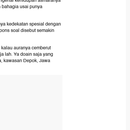
engenai kehidupan asmaranya
n bahagia usai punya
ya kedekatan spesial dengan
pons soal disebut semakin
 kalau auranya cemberut
a lah. Ya doain saja yang
nya, kawasan Depok, Jawa