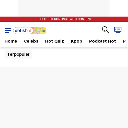
SCROLL TO CONTINUE WITH CONTENT
Home
Celebs
Hot Quiz
Kpop
Podcast Hot
Mu
Terpopuler