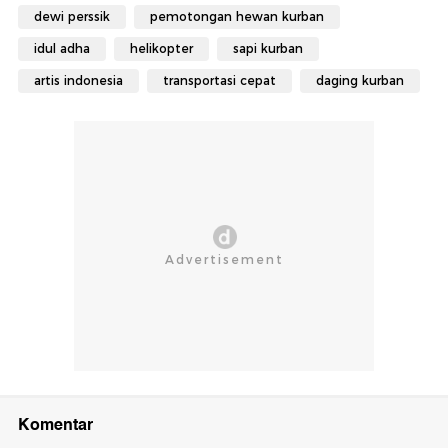
dewi perssik
pemotongan hewan kurban
idul adha
helikopter
sapi kurban
artis indonesia
transportasi cepat
daging kurban
Komentar