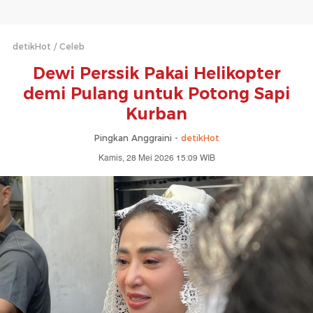
detikHot
Celeb
Dewi Perssik Pakai Helikopter
demi Pulang untuk Potong Sapi
Kurban
Pingkan Anggraini -
detikHot
Kamis, 28 Mei 2026 15:09 WIB