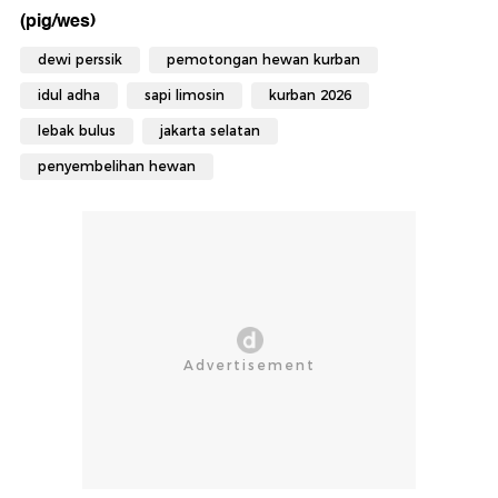
(pig/wes)
dewi perssik
pemotongan hewan kurban
idul adha
sapi limosin
kurban 2026
lebak bulus
jakarta selatan
penyembelihan hewan