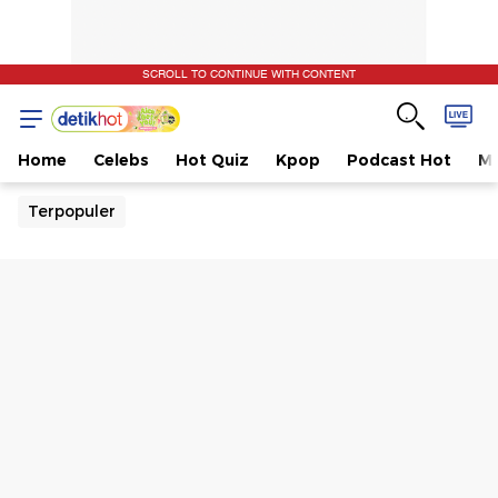
SCROLL TO CONTINUE WITH CONTENT
Home
Celebs
Hot Quiz
Kpop
Podcast Hot
Mu
Terpopuler