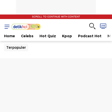
SCROLL TO CONTINUE WITH CONTENT
Home
Celebs
Hot Quiz
Kpop
Podcast Hot
Mu
Terpopuler