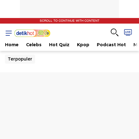
SCROLL TO CONTINUE WITH CONTENT
Home
Celebs
Hot Quiz
Kpop
Podcast Hot
Mu
Terpopuler