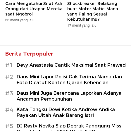
Cara Mengetahui Sifat Asli
Shockbreaker Belakang
Orang dari Ucapan Mereka
buat Motor Matic, Mana
saat Ngobrol
yang Paling Sesuai
Kebutuhanmu?
33 menit yang lalu
17 menit yang lalu
Berita Terpopuler
#1
Devy Anastasia Cantik Maksimal Saat Prewed
#2
Daus Mini Lapor Polisi Gak Terima Nama dan
Foto Dicatut Konten Ujaran Kebencian
#3
Daus Mini Juga Berencana Laporkan Adanya
Ancaman Pembunuhan
#4
Kata Tengku Dewi Ketika Andrew Andika
Rayakan Ultah Anak Bareng Istri
#5
DJ Resty Novita Siap Dobrak Panggung Miss