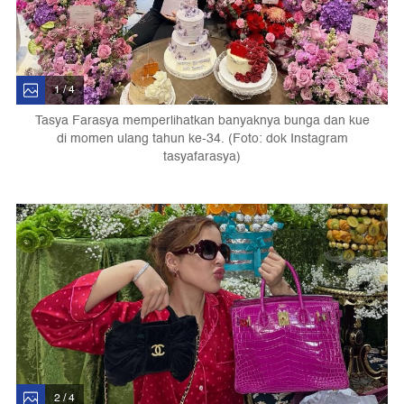
1 / 4
Tasya Farasya memperlihatkan banyaknya bunga dan kue
di momen ulang tahun ke-34. (Foto: dok Instagram
tasyafarasya)
2 / 4