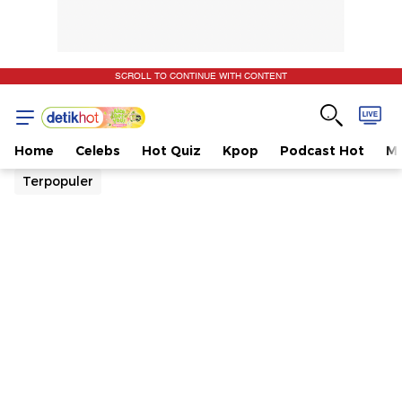
SCROLL TO CONTINUE WITH CONTENT
Home
Celebs
Hot Quiz
Kpop
Podcast Hot
Mu
Terpopuler