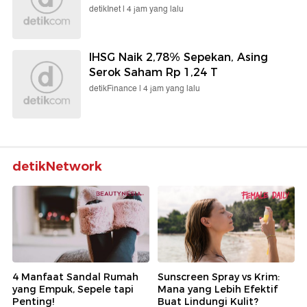
detikInet |
4 jam yang lalu
IHSG Naik 2,78% Sepekan, Asing
Serok Saham Rp 1,24 T
detikFinance |
4 jam yang lalu
detikNetwork
4 Manfaat Sandal Rumah
Sunscreen Spray vs Krim:
yang Empuk, Sepele tapi
Mana yang Lebih Efektif
Penting!
Buat Lindungi Kulit?