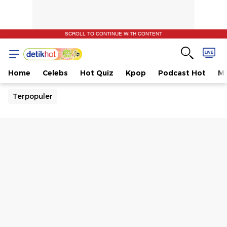
SCROLL TO CONTINUE WITH CONTENT
Home
Celebs
Hot Quiz
Kpop
Podcast Hot
Mu
Terpopuler