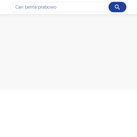
Cancel
Yang sedang ramai dicari
#1
data live draw sgp
#2
kebakaran
#3
prabowo
#4
iran
#5
gempa hari ini
Promoted
Terakhir yang dicari
Loading...