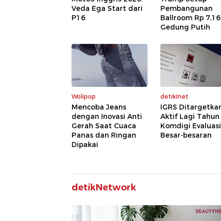
Veda Ega Start dari
Pembangunan
P16
Ballroom Rp 7,16
Gedung Putih
Wolipop
detikInet
Mencoba Jeans
IGRS Ditargetka
dengan Inovasi Anti
Aktif Lagi Tahun 
Gerah Saat Cuaca
Komdigi Evaluasi
Panas dan Ringan
Besar-besaran
Dipakai
detikNetwork