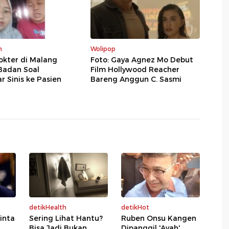
m
Wolipop
okter di Malang
Foto: Gaya Agnez Mo Debut
Badan Soal
Film Hollywood Reacher
 Sinis ke Pasien
Bareng Anggun C. Sasmi
detikHealth
detikHot
inta
Sering Lihat Hantu?
Ruben Onsu Kangen
Bisa Jadi Bukan
Dipanggil 'Ayah'