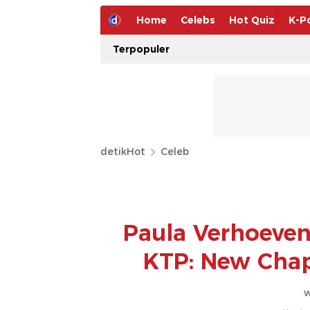
Home
Celebs
Hot Quiz
K-P
Terpopuler
detikHot
Celeb
Paula Verhoeven
KTP: New Chap
w