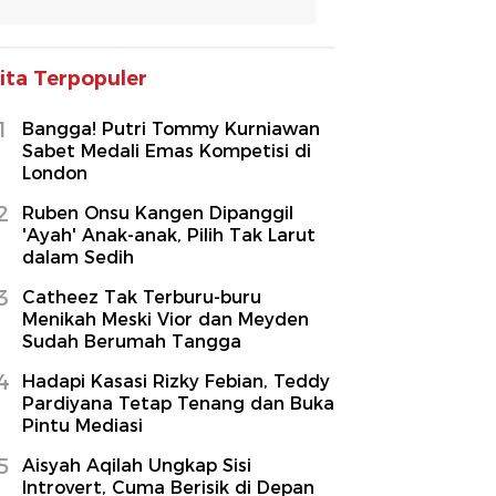
ita Terpopuler
1
Bangga! Putri Tommy Kurniawan
Sabet Medali Emas Kompetisi di
London
2
Ruben Onsu Kangen Dipanggil
'Ayah' Anak-anak, Pilih Tak Larut
dalam Sedih
3
Catheez Tak Terburu-buru
Menikah Meski Vior dan Meyden
Sudah Berumah Tangga
4
Hadapi Kasasi Rizky Febian, Teddy
Pardiyana Tetap Tenang dan Buka
Pintu Mediasi
5
Aisyah Aqilah Ungkap Sisi
Introvert, Cuma Berisik di Depan