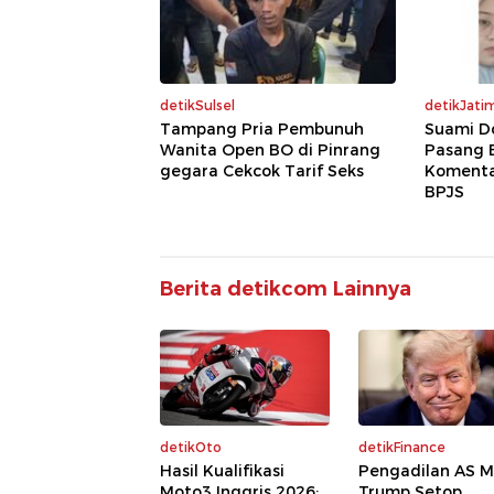
detikSulsel
detikJati
Tampang Pria Pembunuh
Suami D
Wanita Open BO di Pinrang
Pasang 
gegara Cekcok Tarif Seks
Komentar
BPJS
Berita detikcom Lainnya
detikOto
detikFinance
Hasil Kualifikasi
Pengadilan AS M
Moto3 Inggris 2026:
Trump Setop