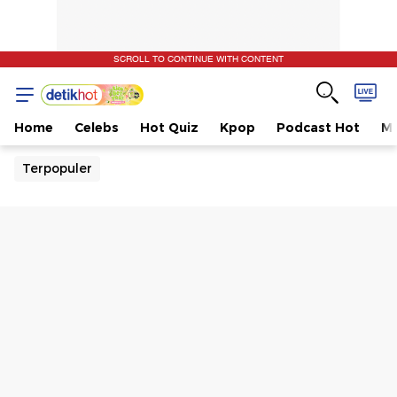
SCROLL TO CONTINUE WITH CONTENT
Home
Celebs
Hot Quiz
Kpop
Podcast Hot
Mu
Terpopuler