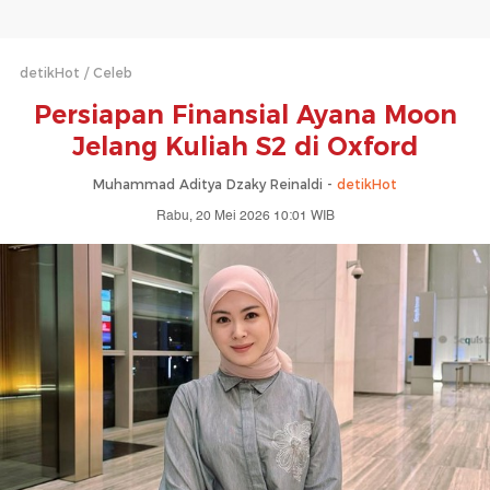
detikHot
Celeb
Persiapan Finansial Ayana Moon
Jelang Kuliah S2 di Oxford
Muhammad Aditya Dzaky Reinaldi -
detikHot
Rabu, 20 Mei 2026 10:01 WIB