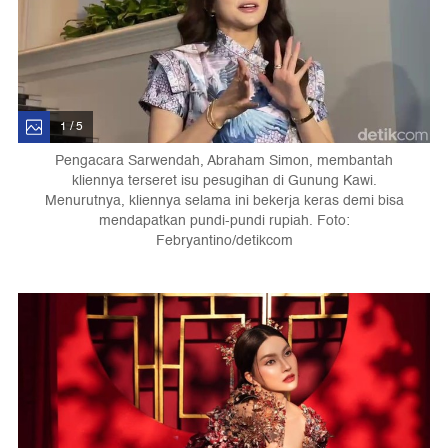
1 / 5
Pengacara Sarwendah, Abraham Simon, membantah
kliennya terseret isu pesugihan di Gunung Kawi.
Menurutnya, kliennya selama ini bekerja keras demi bisa
mendapatkan pundi-pundi rupiah. Foto:
Febryantino/detikcom