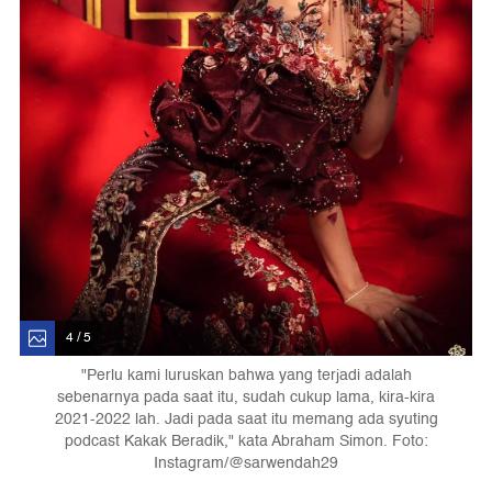
4 / 5
"Perlu kami luruskan bahwa yang terjadi adalah
sebenarnya pada saat itu, sudah cukup lama, kira-kira
2021-2022 lah. Jadi pada saat itu memang ada syuting
podcast Kakak Beradik," kata Abraham Simon. Foto:
Instagram/@sarwendah29