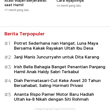
Atasi Wajah Berjerawat
Cara Nyajiinnya
saat Hamil
14 menit yang lalu
17 menit yang lalu
Berita Terpopuler
#1
Potret Sederhana nan Hangat, Luna Maya
Bersama Kakak Rayakan Ultah Ibu Desa
#2
Janji Manis Juncurryahn untuk Dita Karang
#3
Irish Bella Bahagia Banget Penantian Panjang
Hamil Anak Haldy Sabri Terkabul
#4
Diah Permatasari-Cut Keke Awet 20 Tahun
Bersahabat, Saling Hormati Privasi
#5
Ananta Rispo Pamer Motor Baru Hadiah
Ultah ke-8 Nikah dengan Siti Rohmah