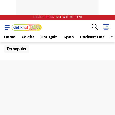
SCROLL TO CONTINUE WITH CONTENT
Home
Celebs
Hot Quiz
Kpop
Podcast Hot
Mu
Terpopuler