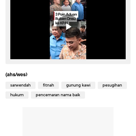
(ahs/wes)
sarwendah
fitnah
gunung kawi
pesugihan
hukum
pencemaran nama baik