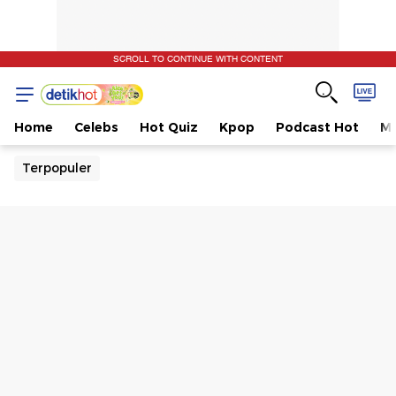
SCROLL TO CONTINUE WITH CONTENT
Home
Celebs
Hot Quiz
Kpop
Podcast Hot
Mu
Terpopuler