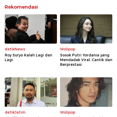
Rekomendasi
detikNews
Wolipop
Roy Suryo Kalah Lagi dan
Sosok Putri Yordania yang
Lagi
Mendadak Viral, Cantik dan
Berprestasi
detikJatim
Wolipop