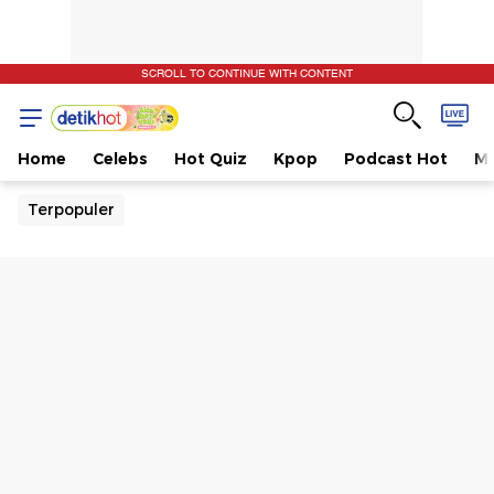
SCROLL TO CONTINUE WITH CONTENT
Home
Celebs
Hot Quiz
Kpop
Podcast Hot
Mu
Terpopuler