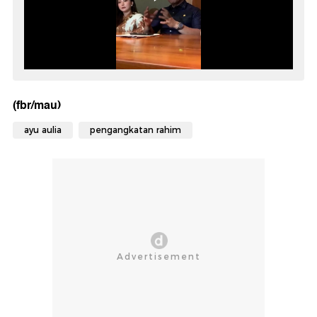
(fbr/mau)
ayu aulia
pengangkatan rahim