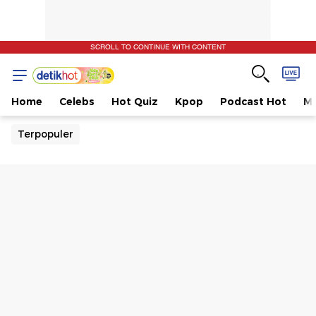
SCROLL TO CONTINUE WITH CONTENT
Home
Celebs
Hot Quiz
Kpop
Podcast Hot
Mu
Terpopuler