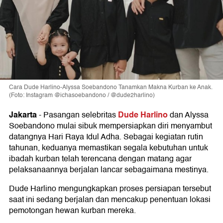
Cara Dude Harlino-Alyssa Soebandono Tanamkan Makna Kurban ke Anak.
(Foto: Instagram @ichasoebandono / @dude2harlino)
Jakarta
Dude Harlino
-
Pasangan selebritas
dan Alyssa
Soebandono mulai sibuk mempersiapkan diri menyambut
datangnya Hari Raya Idul Adha. Sebagai kegiatan rutin
tahunan, keduanya memastikan segala kebutuhan untuk
ibadah kurban telah terencana dengan matang agar
pelaksanaannya berjalan lancar sebagaimana mestinya.
Dude Harlino mengungkapkan proses persiapan tersebut
saat ini sedang berjalan dan mencakup penentuan lokasi
pemotongan hewan kurban mereka.