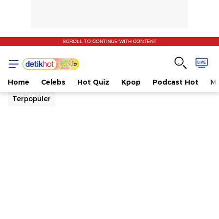
SCROLL TO CONTINUE WITH CONTENT
Home
Celebs
Hot Quiz
Kpop
Podcast Hot
Mu
Terpopuler