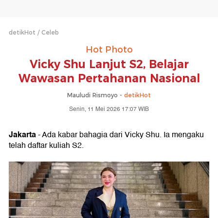
detikHot
Celeb
Hot Photo
Vicky Shu Lanjut S2, Belajar
Wawasan Pertahanan Nasional
Mauludi Rismoyo -
detikHot
Senin, 11 Mei 2026 17:07 WIB
Jakarta
- Ada kabar bahagia dari Vicky Shu. Ia mengaku
telah daftar kuliah S2.