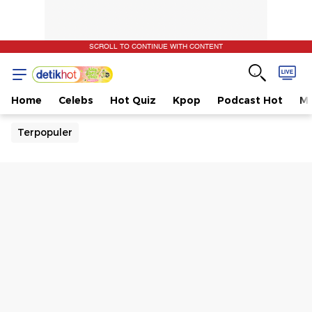
SCROLL TO CONTINUE WITH CONTENT
Home
Celebs
Hot Quiz
Kpop
Podcast Hot
Mu
Terpopuler