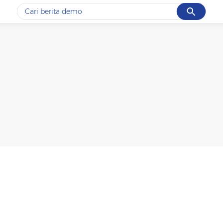
Cancel
Yang sedang ramai dicari
#1
piala presiden 2026
#2
prabowo
#3
gempa hari ini
#4
demo
#5
iran
Promoted
Terakhir yang dicari
Loading...