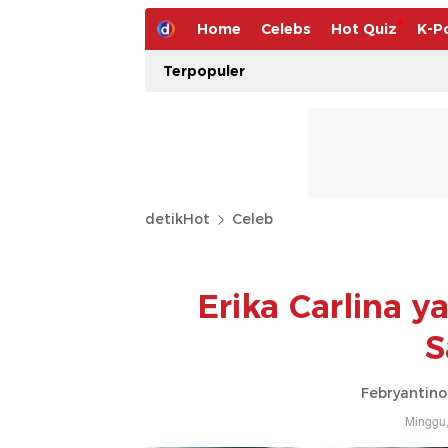
Home
Celebs
Hot Quiz
K-P
Terpopuler
detikHot
Celeb
Erika Carlina y
S
Febryantino
Minggu,