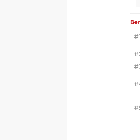
Ber
#
#
#
#
#