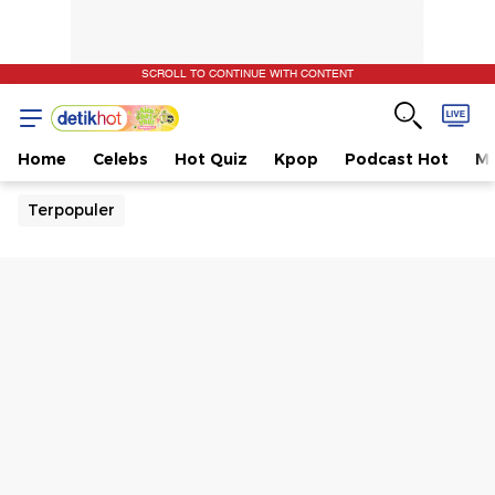
SCROLL TO CONTINUE WITH CONTENT
Home
Celebs
Hot Quiz
Kpop
Podcast Hot
Mu
Terpopuler