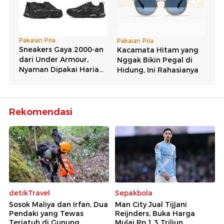
Rekomendasi
detikTravel
Sepakbola
Sosok Maliya dan Irfan, Dua
Man City Jual Tijjani
Pendaki yang Tewas
Reijnders, Buka Harga
Terjatuh di Gunung
Mulai Rp 1,3 Triliun