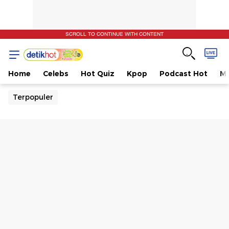
SCROLL TO CONTINUE WITH CONTENT
Home
Celebs
Hot Quiz
Kpop
Podcast Hot
Mu
Terpopuler