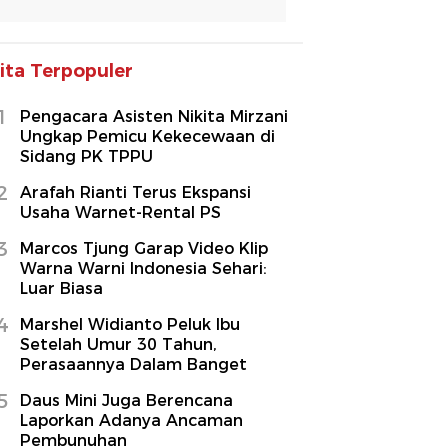
ita Terpopuler
1
Pengacara Asisten Nikita Mirzani
Ungkap Pemicu Kekecewaan di
Sidang PK TPPU
2
Arafah Rianti Terus Ekspansi
Usaha Warnet-Rental PS
3
Marcos Tjung Garap Video Klip
Warna Warni Indonesia Sehari:
Luar Biasa
4
Marshel Widianto Peluk Ibu
Setelah Umur 30 Tahun,
Perasaannya Dalam Banget
5
Daus Mini Juga Berencana
Laporkan Adanya Ancaman
Pembunuhan