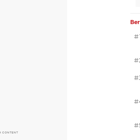
Ber
#
#
#
#
#
H CONTENT