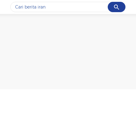
Cancel
Yang sedang ramai dicari
#1
data live draw sgp
#2
piala presiden 2026
#3
prabowo
#4
iran
#5
gempa hari ini
Promoted
Terakhir yang dicari
Loading...