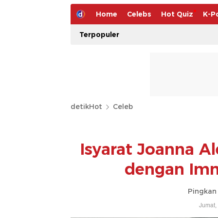
Home
Celebs
Hot Quiz
K-P
Terpopuler
detikHot
Celeb
Isyarat Joanna A
dengan Imm
Pingkan 
Jumat,