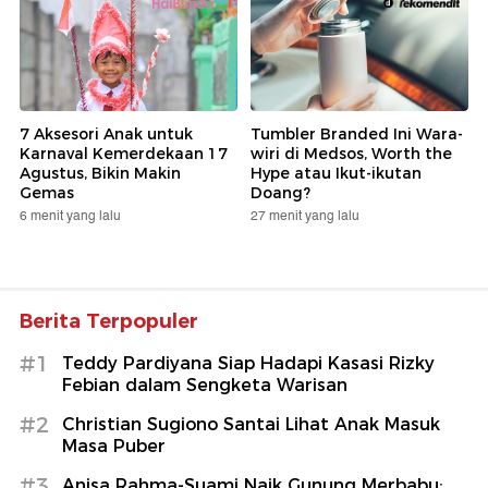
7 Aksesori Anak untuk
Tumbler Branded Ini Wara-
Karnaval Kemerdekaan 17
wiri di Medsos, Worth the
Agustus, Bikin Makin
Hype atau Ikut-ikutan
Gemas
Doang?
6 menit yang lalu
27 menit yang lalu
Berita Terpopuler
#1
Teddy Pardiyana Siap Hadapi Kasasi Rizky
Febian dalam Sengketa Warisan
#2
Christian Sugiono Santai Lihat Anak Masuk
Masa Puber
#3
Anisa Rahma-Suami Naik Gunung Merbabu: