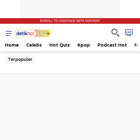
SCROLL TO CONTINUE WITH CONTENT
Home
Celebs
Hot Quiz
Kpop
Podcast Hot
Mu
Terpopuler