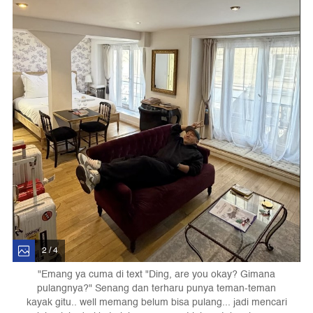
2 / 4
"Emang ya cuma di text "Ding, are you okay? Gimana
pulangnya?" Senang dan terharu punya teman-teman
kayak gitu.. well memang belum bisa pulang... jadi mencari