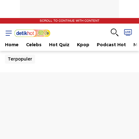
SCROLL TO CONTINUE WITH CONTENT
Home
Celebs
Hot Quiz
Kpop
Podcast Hot
Mu
Terpopuler