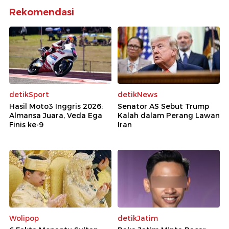
Rekomendasi
detikSport
detikNews
Hasil Moto3 Inggris 2026:
Senator AS Sebut Trump
Almansa Juara, Veda Ega
Kalah dalam Perang Lawan
Finis ke-9
Iran
Wolipop
detikJatim