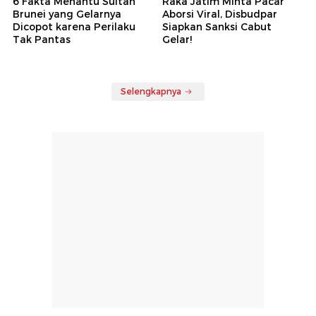
6 Fakta Menantu Sultan
Raka Jatim Minta Pacar
Brunei yang Gelarnya
Aborsi Viral, Disbudpar
Dicopot karena Perilaku
Siapkan Sanksi Cabut
Tak Pantas
Gelar!
Selengkapnya