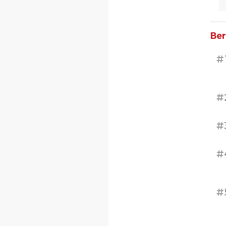
Ber
#
#
#
#
#