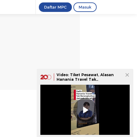
Daftar MPC
Masuk
Video: Tiket Pesawat, Alasan
Hanania Travel Tak
Berangkatkan Jemaah Umrah