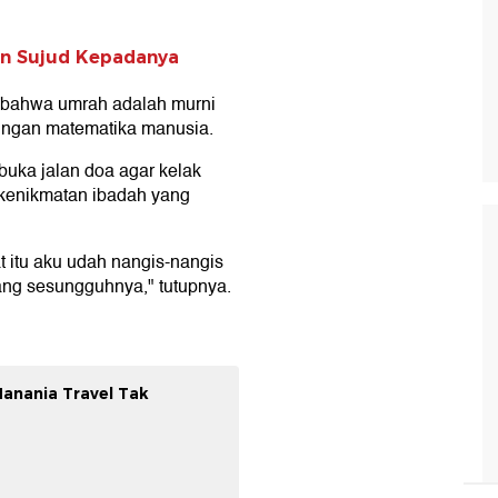
un Sujud Kepadanya
a bahwa umrah adalah murni
tungan matematika manusia.
buka jalan doa agar kelak
kenikmatan ibadah yang
 itu aku udah nangis-nangis
yang sesungguhnya," tutupnya.
Hanania Travel Tak