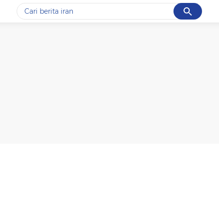
Cancel
Yang sedang ramai dicari
#1
gempa hari ini
#2
gempa
#3
prabowo
#4
iran
#5
demo
Promoted
Terakhir yang dicari
Loading...