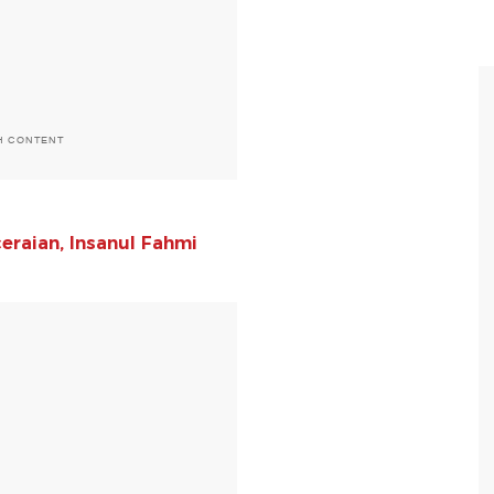
H CONTENT
raian, Insanul Fahmi
T