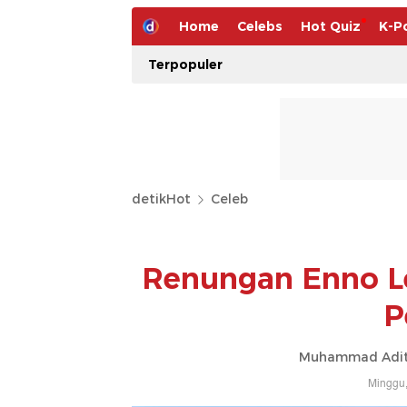
Home
Celebs
Hot Quiz
K-P
Terpopuler
detikHot
Celeb
Renungan Enno Le
P
Muhammad Adity
Minggu,