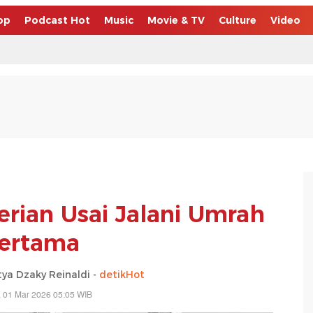
op
Podcast Hot
Music
Movie & TV
Culture
Video
rian Usai Jalani Umrah
ertama
a Dzaky Reinaldi -
detikHot
 01 Mar 2026 05:05 WIB