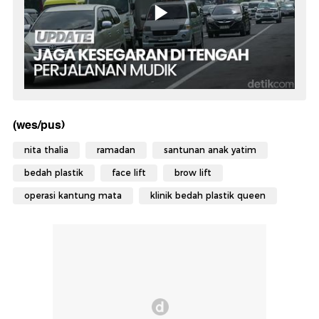
(wes/pus)
nita thalia
ramadan
santunan anak yatim
bedah plastik
face lift
brow lift
operasi kantung mata
klinik bedah plastik queen