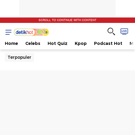
SCROLL TO CONTINUE WITH CONTENT
Home
Celebs
Hot Quiz
Kpop
Podcast Hot
Mu
Terpopuler