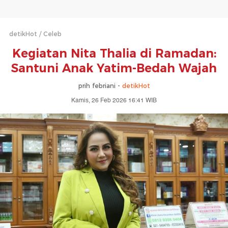
detikHot
Celeb
Kegiatan Nita Thalia di Ramadan:
Santuni Anak Yatim-Bedah Wajah
prih febriani -
detikHot
Kamis, 26 Feb 2026 16:41 WIB