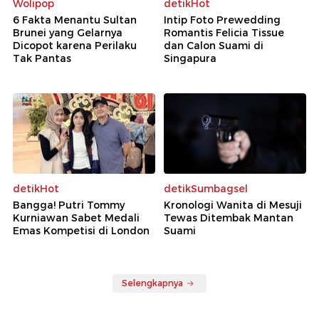
Wolipop
detikHot
6 Fakta Menantu Sultan
Intip Foto Prewedding
Brunei yang Gelarnya
Romantis Felicia Tissue
Dicopot karena Perilaku
dan Calon Suami di
Tak Pantas
Singapura
detikHot
detikSumbagsel
Bangga! Putri Tommy
Kronologi Wanita di Mesuji
Kurniawan Sabet Medali
Tewas Ditembak Mantan
Emas Kompetisi di London
Suami
Selengkapnya