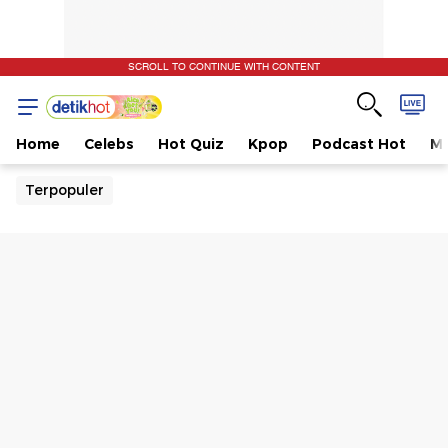
SCROLL TO CONTINUE WITH CONTENT
Home
Celebs
Hot Quiz
Kpop
Podcast Hot
Mu
Terpopuler