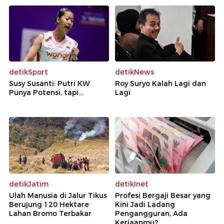
detikSport
detikNews
Susy Susanti: Putri KW
Roy Suryo Kalah Lagi dan
Punya Potensi, tapi...
Lagi
detikJatim
detikInet
Ulah Manusia di Jalur Tikus
Profesi Bergaji Besar yang
Berujung 120 Hektare
Kini Jadi Ladang
Lahan Bromo Terbakar
Pengangguran, Ada
Kerjaanmu?