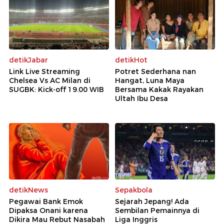
detikJabar
detikHot
Link Live Streaming
Potret Sederhana nan
Chelsea Vs AC Milan di
Hangat, Luna Maya
SUGBK: Kick-off 19.00 WIB
Bersama Kakak Rayakan
Ultah Ibu Desa
detikNews
Sepakbola
Pegawai Bank Emok
Sejarah Jepang! Ada
Dipaksa Onani karena
Sembilan Pemainnya di
Dikira Mau Rebut Nasabah
Liga Inggris