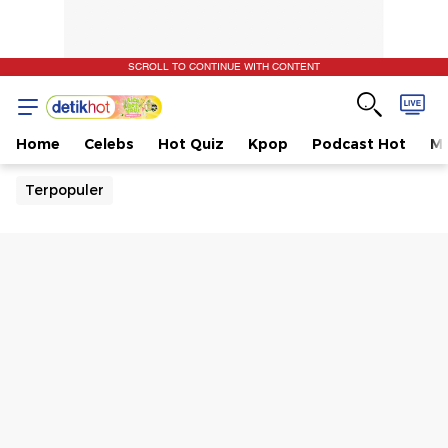
SCROLL TO CONTINUE WITH CONTENT
Home
Celebs
Hot Quiz
Kpop
Podcast Hot
Mu
Terpopuler