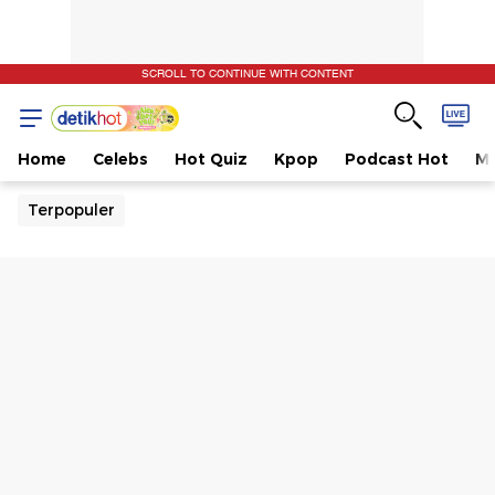
SCROLL TO CONTINUE WITH CONTENT
Home
Celebs
Hot Quiz
Kpop
Podcast Hot
Mu
Terpopuler