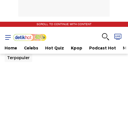
SCROLL TO CONTINUE WITH CONTENT
Home
Celebs
Hot Quiz
Kpop
Podcast Hot
Mu
Terpopuler