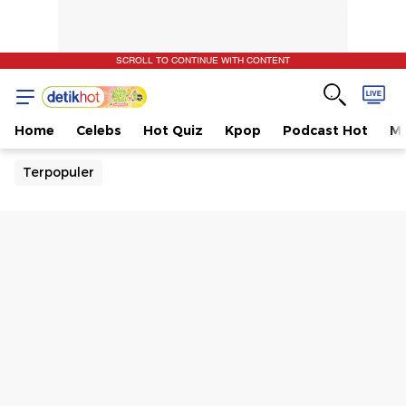
SCROLL TO CONTINUE WITH CONTENT
Home
Celebs
Hot Quiz
Kpop
Podcast Hot
Mu
Terpopuler