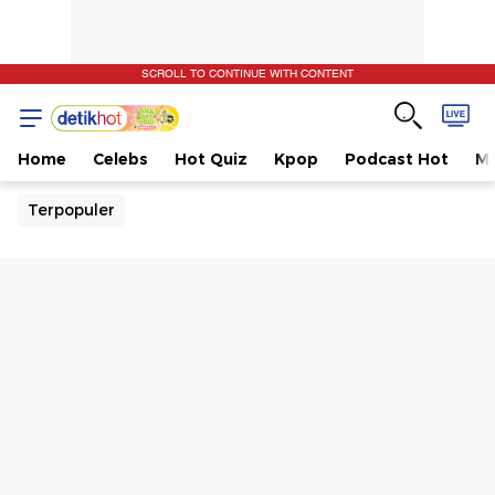
SCROLL TO CONTINUE WITH CONTENT
Home
Celebs
Hot Quiz
Kpop
Podcast Hot
Mu
Terpopuler