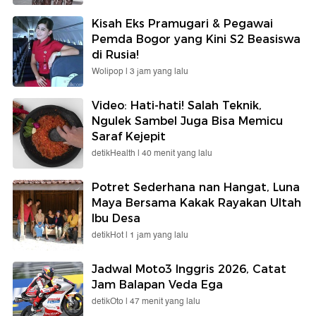
Kisah Eks Pramugari & Pegawai
Pemda Bogor yang Kini S2 Beasiswa
di Rusia!
Wolipop |
3 jam yang lalu
Video: Hati-hati! Salah Teknik,
Ngulek Sambel Juga Bisa Memicu
Saraf Kejepit
detikHealth |
40 menit yang lalu
Potret Sederhana nan Hangat, Luna
Maya Bersama Kakak Rayakan Ultah
Ibu Desa
detikHot |
1 jam yang lalu
Jadwal Moto3 Inggris 2026, Catat
Jam Balapan Veda Ega
detikOto |
47 menit yang lalu