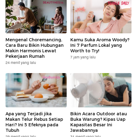
Mengenal Choremancing,
Kamu Suka Aroma Woody?
Cara Baru Bikin Hubungan
Ini 7 Parfum Lokal yang
Makin Harmonis Lewat
Worth to Try!
Pekerjaan Rumah
7 jam yang lalu
24 menit yang lalu
Apa yang Terjadi jika
Bikin Acara Outdoor atau
Makan Telur Rebus Setiap
Buka Warung? Kipas Uap
Hari? Ini 5 Efeknya pada
Kapasitas Besar Ini
Tubuh
Jawabannya
29 menit yang lalu
31 menit yang lalu