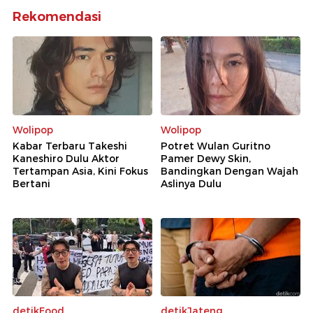
Rekomendasi
Wolipop
Wolipop
Kabar Terbaru Takeshi
Potret Wulan Guritno
Kaneshiro Dulu Aktor
Pamer Dewy Skin,
Tertampan Asia, Kini Fokus
Bandingkan Dengan Wajah
Bertani
Aslinya Dulu
detikFood
detikJateng