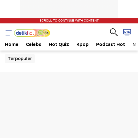
SCROLL TO CONTINUE WITH CONTENT
Home
Celebs
Hot Quiz
Kpop
Podcast Hot
Mu
Terpopuler