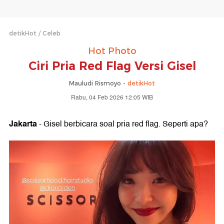
detikHot
Celeb
Hot Photo
Ciri Pria Red Flag Versi Gisel
Mauludi Rismoyo -
detikHot
Rabu, 04 Feb 2026 12:05 WIB
Jakarta
- Gisel berbicara soal pria red flag. Seperti apa?