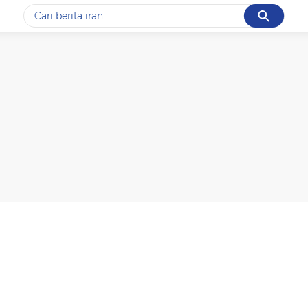
Cancel
Yang sedang ramai dicari
#1
gempa hari ini
#2
gempa
#3
iran
#4
demo
#5
prabowo
Promoted
Terakhir yang dicari
Loading...