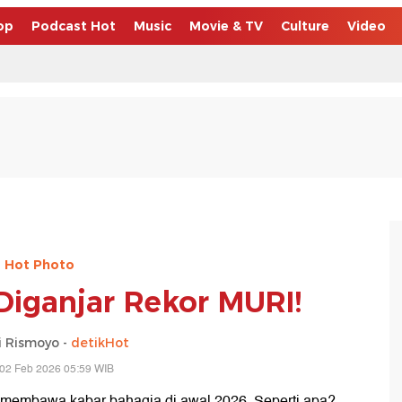
op
Podcast Hot
Music
Movie & TV
Culture
Video
Hot Photo
Diganjar Rekor MURI!
 Rismoyo -
detikHot
 02 Feb 2026 05:59 WIB
i, membawa kabar bahagia di awal 2026. Seperti apa?