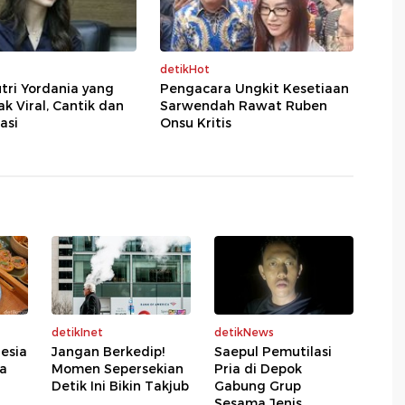
detikHot
tri Yordania yang
Pengacara Ungkit Kesetiaan
 Viral, Cantik dan
Sarwendah Rawat Ruben
asi
Onsu Kritis
detikInet
detikNews
esia
Jangan Berkedip!
Saepul Pemutilasi
ta
Momen Sepersekian
Pria di Depok
Detik Ini Bikin Takjub
Gabung Grup
Sesama Jenis,