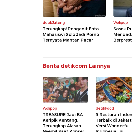
detikJateng
Wolipop
Terungkap! Pengedit Foto
Sosok Pu
Mahasiswi Solo Jadi Porno
Mendadak
Ternyata Mantan Pacar
Berprest
Berita detikcom Lainnya
Wolipop
detikFood
TREASURE Jadi BA
5 Restoran Indon
Keripik Kentang,
Terbaik di Jakar
Terungkap Alasan
Versi Wonderful
Nyemil Saat Konser
Indonesia, Ini