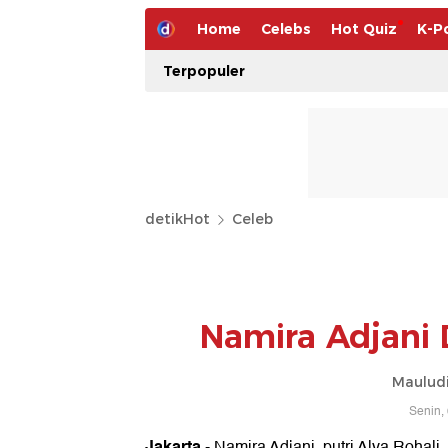
Home
Celebs
Hot Quiz
K-P
Terpopuler
detikHot
Celeb
Namira Adjani 
Mauludi
Senin,
Jakarta
- Namira Adjani, putri Alya Rohal