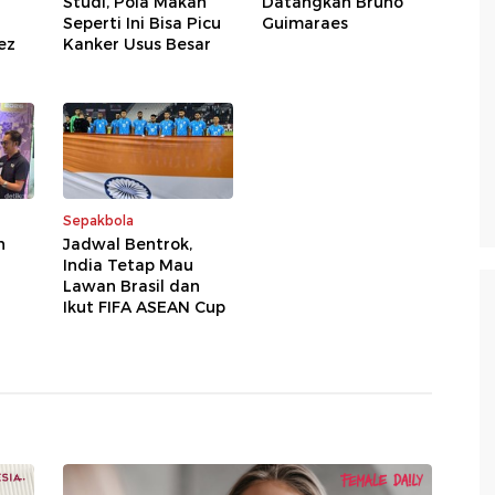
Studi, Pola Makan
Datangkan Bruno
Seperti Ini Bisa Picu
Guimaraes
ez
Kanker Usus Besar
Sepakbola
n
Jadwal Bentrok,
India Tetap Mau
Lawan Brasil dan
Ikut FIFA ASEAN Cup