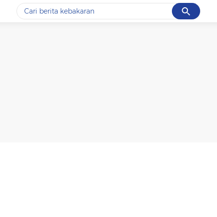
Cancel
Yang sedang ramai dicari
#1
data live draw sgp
#2
kebakaran
#3
prabowo
#4
iran
#5
gempa hari ini
Promoted
Terakhir yang dicari
Loading...