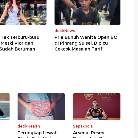
detikNews
 Tak Terburu-buru
Pria Bunuh Wanita Open BO
Meski Vior dan
di Pinrang Sulsel, Dipicu
Sudah Berumah
Cekcok Masalah Tarif
detikHealth
Sepakbola
Terungkap Lewat
Arsenal Resmi