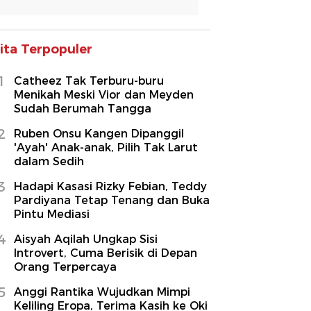
ita Terpopuler
1
Catheez Tak Terburu-buru
Menikah Meski Vior dan Meyden
Sudah Berumah Tangga
2
Ruben Onsu Kangen Dipanggil
'Ayah' Anak-anak, Pilih Tak Larut
dalam Sedih
3
Hadapi Kasasi Rizky Febian, Teddy
Pardiyana Tetap Tenang dan Buka
Pintu Mediasi
4
Aisyah Aqilah Ungkap Sisi
Introvert, Cuma Berisik di Depan
Orang Terpercaya
5
Anggi Rantika Wujudkan Mimpi
Keliling Eropa, Terima Kasih ke Oki