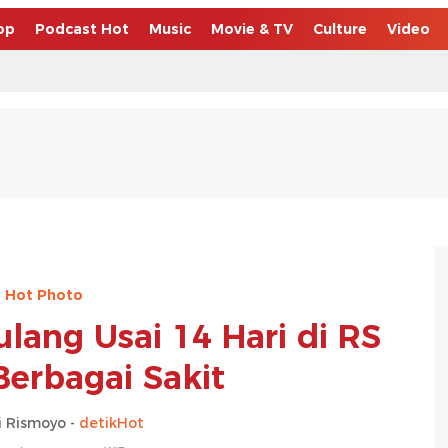
op
Podcast Hot
Music
Movie & TV
Culture
Video
Hot Photo
lang Usai 14 Hari di RS
Berbagai Sakit
 Rismoyo -
detikHot