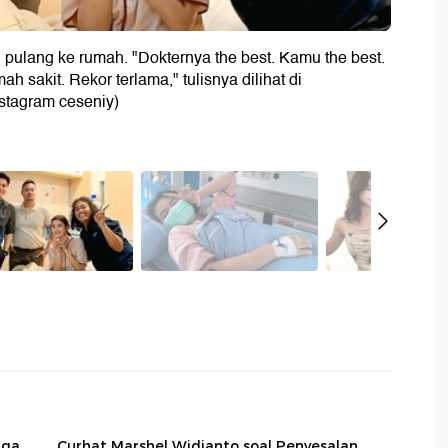
pulang ke rumah. "Dokternya the best. Kamu the best.
 sakit. Rekor terlama," tulisnya dilihat di
nstagram ceseniy)
gga
Curhat Marshel Widianto soal Penyesalan