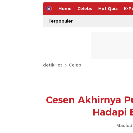
Home
Celebs
Hot Quiz
K-P
Terpopuler
detikHot
Celeb
Cesen Akhirnya Pu
Hadapi 
Mauludi