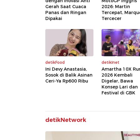
dengan Inovasi Anti
MotoGP Inggris
Gerah Saat Cuaca
2026: Martin
Panas dan Ringan
Tercepat, Marqu
Dipakai
Tercecer
detikFood
detikInet
Ini Devy Anastasia,
Amartha 10X Ru
Sosok di Balik Asinan
2026 Kembali
Ceri-Ya Rp600 Ribu
Digelar, Bawa
Konsep Lari dan
Festival di GBK
detikNetwork