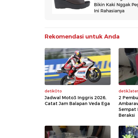
Rekomendasi untuk Anda
detikOto
detikJate
Jadwal Moto3 Inggris 2026,
2 Pembu
Catat Jam Balapan Veda Ega
Ambaraw
Sempat 
Beraksi