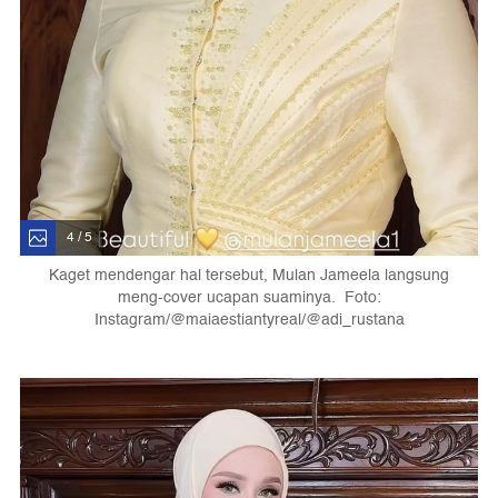
4 / 5
Kaget mendengar hal tersebut, Mulan Jameela langsung
meng-cover ucapan suaminya. Foto:
Instagram/@maiaestiantyreal/@adi_rustana