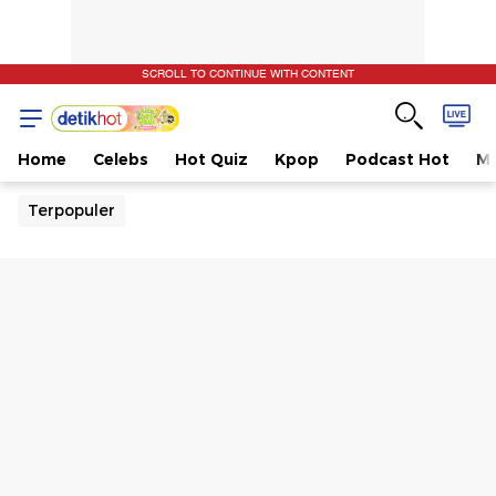
SCROLL TO CONTINUE WITH CONTENT
Home
Celebs
Hot Quiz
Kpop
Podcast Hot
Mu
Terpopuler