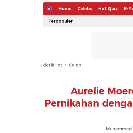
Home
Celebs
Hot Quiz
K-P
Terpopuler
detikHot
Celeb
Aurelie Moe
Pernikahan denga
Muhammad Ah