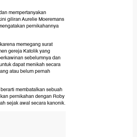
dan mempertanyakan
ini giliran Aurelie Moeremans
 mengatakan pernikahannya
t karena memegang surat
umen gereja Katolik yang
 perkawinan sebelumnya dan
 untuk dapat menikah secara
jang atau belum pernah
an berarti membatalkan sebuah
ikan pernikahan dengan Roby
ah sejak awal secara kanonik.