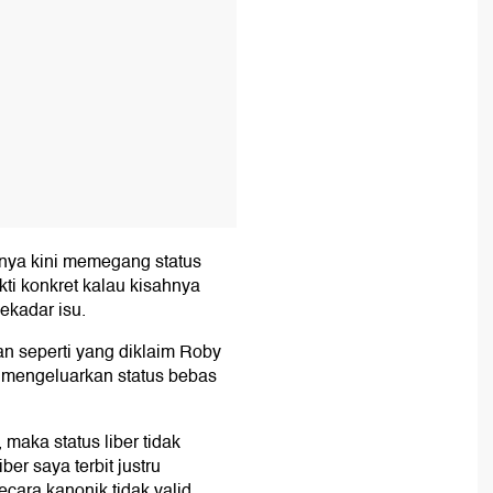
rinya kini memegang status
kti konkret kalau kisahnya
ekadar isu.
an seperti yang diklaim Roby
n mengeluarkan status bebas
 maka status liber tidak
er saya terbit justru
ara kanonik tidak valid