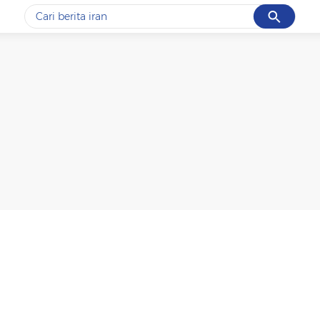
Cancel
Yang sedang ramai dicari
#1
gempa hari ini
#2
gempa
#3
prabowo
#4
iran
#5
demo
Promoted
Terakhir yang dicari
Loading...