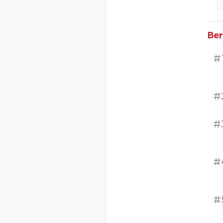
Ber
#
#
#
#
#