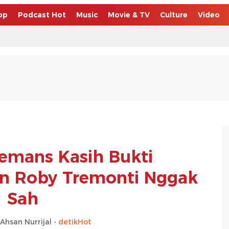
op
Podcast Hot
Music
Movie & TV
Culture
Video
remans Kasih Bukti
n Roby Tremonti Nggak
Sah
san Nurrijal -
detikHot