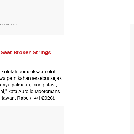
H CONTENT
 Saat Broken Strings
la setelah pemeriksaan oleh
wa pernikahan tersebut sejak
danya paksaan, manipulasi,
uhi," kata Aurelie Moeremans
artawan, Rabu (14/1/2026).
T