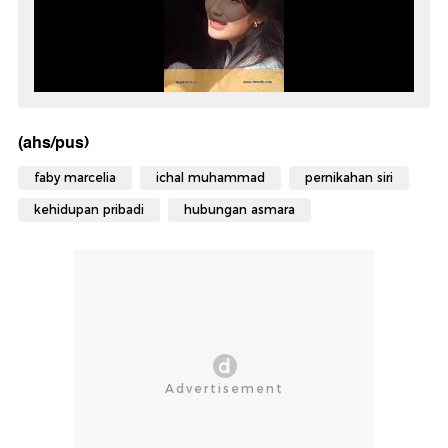
(ahs/pus)
faby marcelia
ichal muhammad
pernikahan siri
kehidupan pribadi
hubungan asmara