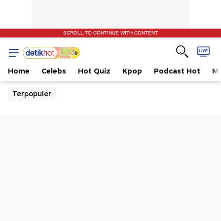
SCROLL TO CONTINUE WITH CONTENT
Home
Celebs
Hot Quiz
Kpop
Podcast Hot
Mu
Terpopuler