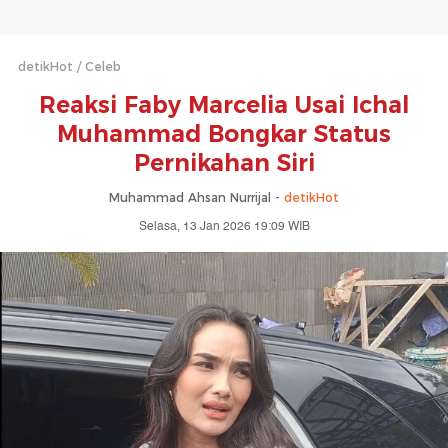
detikHot
Celeb
Reaksi Faby Marcelia Usai Ichal
Muhammad Bongkar Status
Pernikahan Siri
Muhammad Ahsan Nurrijal -
detikHot
Selasa, 13 Jan 2026 19:09 WIB