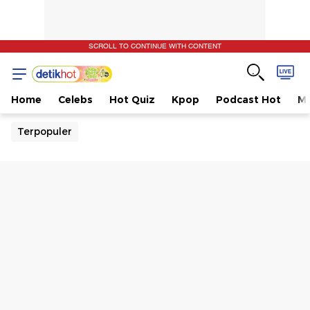
SCROLL TO CONTINUE WITH CONTENT
Home
Celebs
Hot Quiz
Kpop
Podcast Hot
Mu
Terpopuler