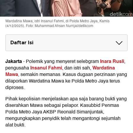
Wardatina Mawa, istri Insanul Fahmi, di Polda Metro Jaya, Kamis
(4/12/2025). Foto: Muhammad Ahsan Nurrijal/detikcom
Daftar Isi
1. Akta Nikah
Jakarta
Inara Rusli
-
Polemik yang menyeret selebgram
,
2. Fotokopi Kartu Keluarga
Insanul Fahmi
Wardatina
pengusaha
, dan istri sah,
Mawa
3. Flashdisk Berisi 7 Video CCTV
, semakin memanas. Kasus dugaan perzinaan yang
dilaporkan Wardatina Mawa ke Polda Metro Jaya terus
4. DM Wardatina Mawa dan Inara Rusli
diproses.
5. DM dengan Akun gunzo_mustako
Pihak kepolisian menjelaskan apa saja barang bukti yang
diserahkan Mawa sebagai pelapor. Kasubbid Penmas
6. Surat Pernyataan Resmi KUA Medan
Polda Metro Jaya AKBP Reonald Simanjuntak,
mengungkapkan penyidik telah mengantongi sejumlah
alat bukti.