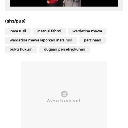
(ahs/pus)
inara rusli
insanul fahmi
wardatina mawa
wardatina mawa laporkan inara rusli
perzinaan
bukti hukum
dugaan perselingkuhan