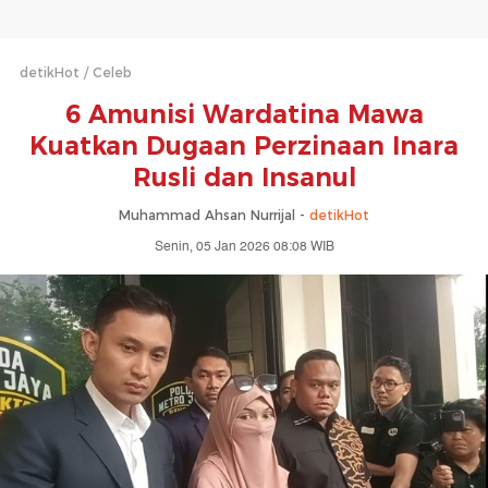
detikHot
Celeb
6 Amunisi Wardatina Mawa
Kuatkan Dugaan Perzinaan Inara
Rusli dan Insanul
Muhammad Ahsan Nurrijal -
detikHot
Senin, 05 Jan 2026 08:08 WIB