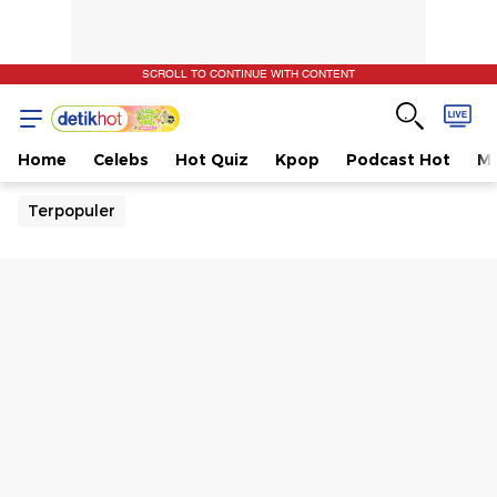
SCROLL TO CONTINUE WITH CONTENT
Home
Celebs
Hot Quiz
Kpop
Podcast Hot
Mu
Terpopuler