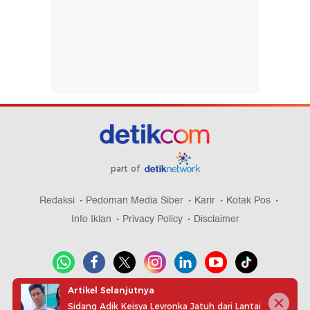
part of
Redaksi
Pedoman Media Siber
Karir
Kotak Pos
Info Iklan
Privacy Policy
Disclaimer
Artikel Selanjutnya
Download aplikasi detikcom
Sidang Adik Keisya Levronka Jatuh dari Lantai