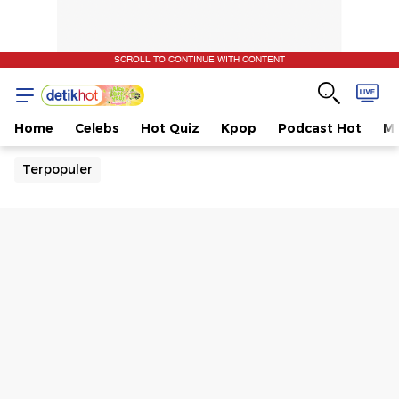
SCROLL TO CONTINUE WITH CONTENT
Home
Celebs
Hot Quiz
Kpop
Podcast Hot
Mu
Terpopuler