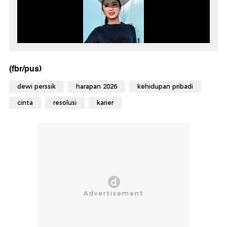
(fbr/pus)
dewi perssik
harapan 2026
kehidupan pribadi
cinta
resolusi
karier