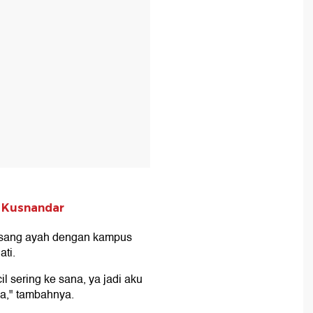
 Kusnandar
l sang ayah dengan kampus
ti.
l sering ke sana, ya jadi aku
na," tambahnya.