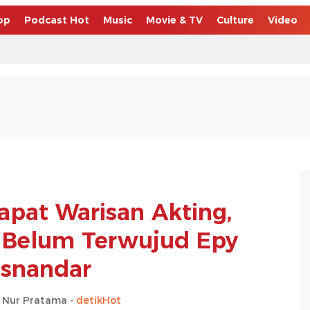
op
Podcast Hot
Music
Movie & TV
Culture
Video
pat Warisan Akting,
 Belum Terwujud Epy
snandar
 Nur Pratama -
detikHot