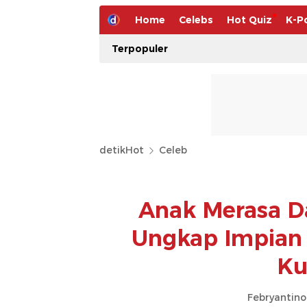
Home
Celebs
Hot Quiz
K-P
Terpopuler
detikHot
Celeb
Anak Merasa Da
Ungkap Impian
Ku
Febryantino