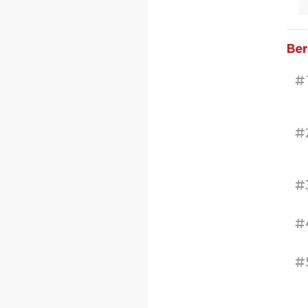
Ber
#
#
#
#
#