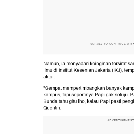
SCROLL TO CONTINUE WIT
Namun, ia menyadari keinginan tersirat s
ilmu di Institut Kesenian Jakarta (IKJ), te
aktor.
"Sempat mempertimbangkan banyak kampus
kampus, tapi sepertinya Papi gak setuju.
Bunda tahu gitu lho, kalau Papi pasti peng
Quentin.
ADVERTISEMEN