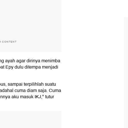
H CONTENT
ang ayah agar dirinya menimba
mpat Epy dulu ditempa menjadi
, sampai terpilihlah suatu
 Padahal cuma diam saja. Cuma
innya aku masuk IKJ," tutur
T