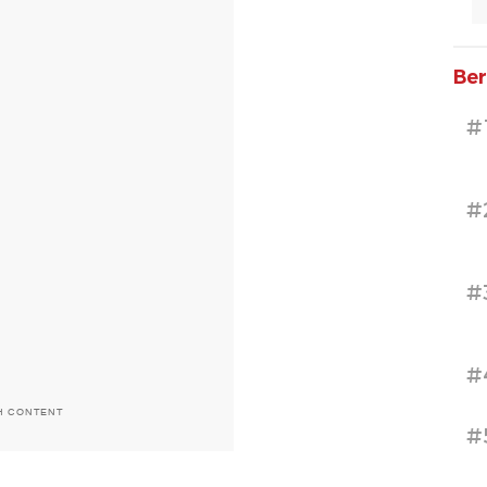
Ber
#
#
#
#
H CONTENT
#