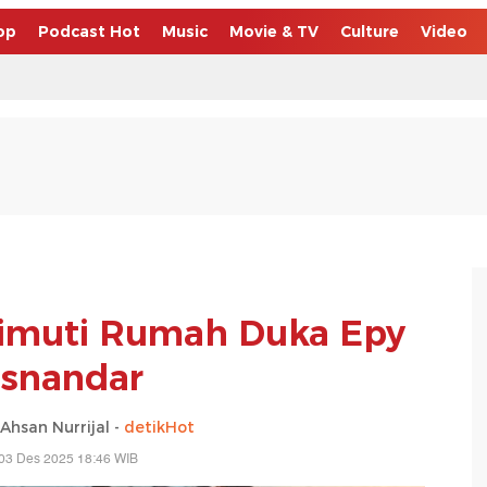
op
Podcast Hot
Music
Movie & TV
Culture
Video
limuti Rumah Duka Epy
snandar
san Nurrijal -
detikHot
03 Des 2025 18:46 WIB