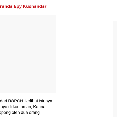
eranda Epy Kusnandar
T
i RSPON, terlihat istrinya,
anya di kediaman, Karina
bopong oleh dua orang