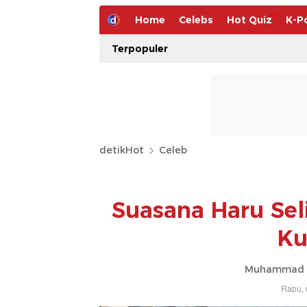
Home
Celebs
Hot Quiz
K-P
Terpopuler
detikHot
Celeb
Suasana Haru Se
Ku
Muhammad Ah
Rabu, 