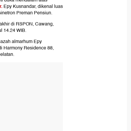
uti duka mendalam atas
.
Epy Kusnandar, dikenal luas
sinetron Preman Pensiun.
akhir di RSPON, Cawang,
ul 14.24 WIB.
nazah almarhum Epy
 di Harmony Residence 88,
elatan.