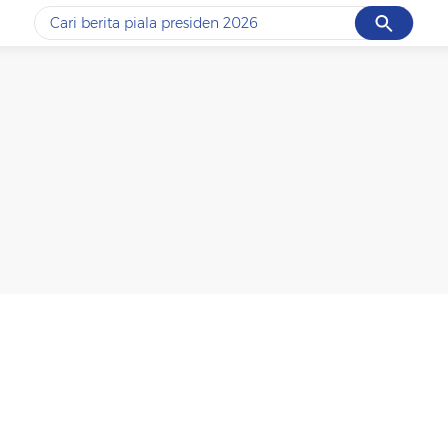
Cancel
Yang sedang ramai dicari
#1
data live draw sgp
#2
piala presiden 2026
#3
prabowo
#4
iran
#5
gempa hari ini
Promoted
Terakhir yang dicari
Loading...