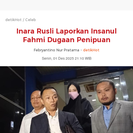
detikHot
Celeb
Inara Rusli Laporkan Insanul
Fahmi Dugaan Penipuan
Febryantino Nur Pratama -
detikHot
Senin, 01 Des 2025 21:10 WIB