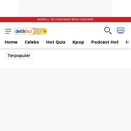
SCROLL TO CONTINUE WITH CONTENT
Home
Celebs
Hot Quiz
Kpop
Podcast Hot
Mu
Terpopuler